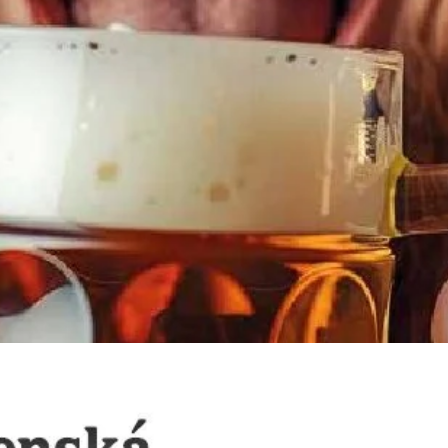
Česká a Slovenská pivovarsko – sladařká ročenka 2025
140
Kč
s DPH
Přidat do košíku