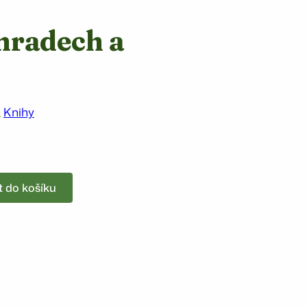
 hradech a
, 
Knihy
t do košíku