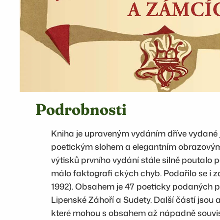
Podrobnosti
Kniha je upraveným vydáním dříve vydané j
poetickým slohem a elegantním obrazovým 
výtisků prvního vydání stále silně poutalo 
málo faktografi ckých chyb. Podařilo se i
1992). Obsahem je 47 poeticky podaných p
Lipenské Záhoří a Sudety. Další částí jsou
které mohou s obsahem až nápadně souviset