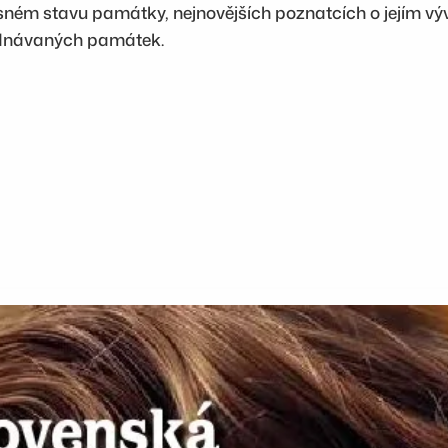
sném stavu památky, nejnovějších poznatcích o jejím vývo
n
ednávaných památek.
o
ž
s
t
v
í