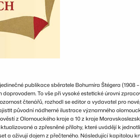
o
h
r
a
d
e
c
h
a
z
edinečné publikace sběratele Bohumíra Štégera (1908 – 1
á
doprovodem. To vše při vysoké estetické úrovni zprac
m
pozornost čtenářů, rozhodl se editor a vydavatel pro nov
c
 zajistit původní nádherné ilustrace významného olomou
í
ověstí z Olomouckého kraje a 10 z kraje Moravskoslezsk
c
 aktualizované a zpřesněné přílohy, které uvádějí k jedn
h
 a oživují dojem z přečteného. Následující kapitolou kn
m