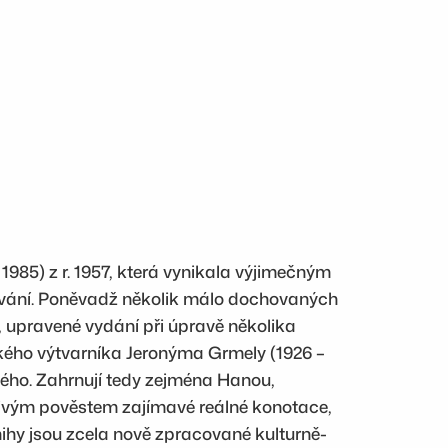
985) z r. 1957, která vynikala výjimečným
ování. Poněvadž několik málo dochovaných
é, upravené vydání při úpravě několika
ckého výtvarníka Jeronýma Grmely (1926 –
ého. Zahrnují tedy zejména Hanou,
otlivým pověstem zajímavé reálné konotace,
ihy jsou zcela nově zpracované kulturně-