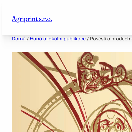
Přeskočit
na
Agriprint s.r.o.
obsah
Domů
/
Haná a lokální publikace
/ Pověsti o hradech