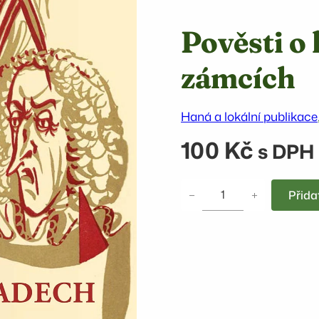
Pověsti o
zámcích
Haná a lokální publikace
100
Kč
s DPH
P
−
+
Přida
o
v
ě
s
t
i